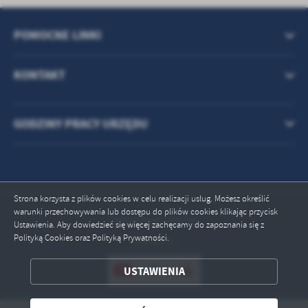
treści w postaci wiadomości, ofert, komunikatów mediów
społecznościowych.
POMOCNE LINKI
KONTAKT
GODZINY PRACY URZĘDU
Strona korzysta z plików cookies w celu realizacji usług. Możesz określić
warunki przechowywania lub dostępu do plików cookies klikając przycisk
Odwiedzin: 399196
Ustawienia. Aby dowiedzieć się więcej zachęcamy do zapoznania się z
Polityką Cookies oraz Polityką Prywatności.
Online: 1
USTAWIENIA
ZAPISZ WYBRANE
ODRZUĆ WSZYSTKIE