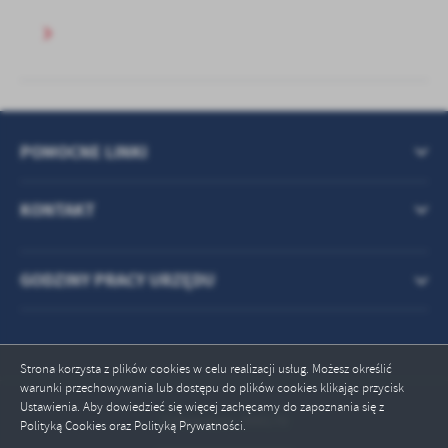
POMOCNE LINKI
KONTAKT
GODZINY PRACY URZĘDU
Strona korzysta z plików cookies w celu realizacji usług. Możesz określić
warunki przechowywania lub dostępu do plików cookies klikając przycisk
Ustawienia. Aby dowiedzieć się więcej zachęcamy do zapoznania się z
Odwiedzin: 399170
Polityką Cookies oraz Polityką Prywatności.