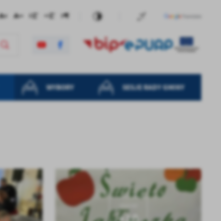
WYBORY
SESJE RADY GMINY
KOLEJNE
+10