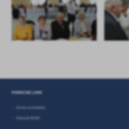
POMOCNE LINKI
Strona archiwalna
Klauzule RODO