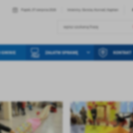
Piątek, 07 sierpnia 2026
Imieniny: Dorota, Konrad, Kajetan
 GMINIE
ZAŁATW SPRAWĘ
KONTAKT