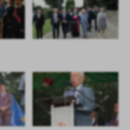
z
KOLEJNE
+14
ci
.
a
KOLEJNE
+8
w