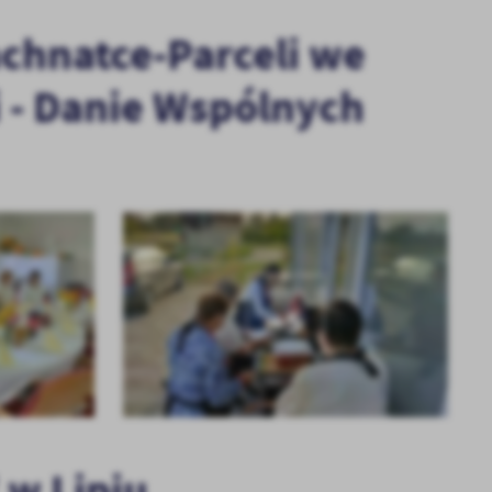
achnatce-Parceli we
 - Danie Wspólnych
KOLEJNE
+5
 w Lipiu