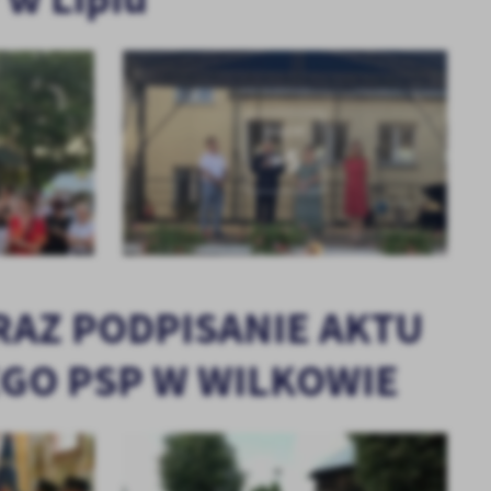
KOLEJNE
+5
AZ PODPISANIE AKTU
GO PSP W WILKOWIE
a
kom