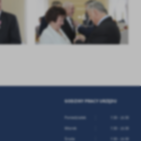
KOLEJNE
+6
GODZINY PRACY URZĘDU
Poniedziałek
7:30 - 15:30
Wtorek
7:30 - 15:30
Środa
7:30 - 15:30