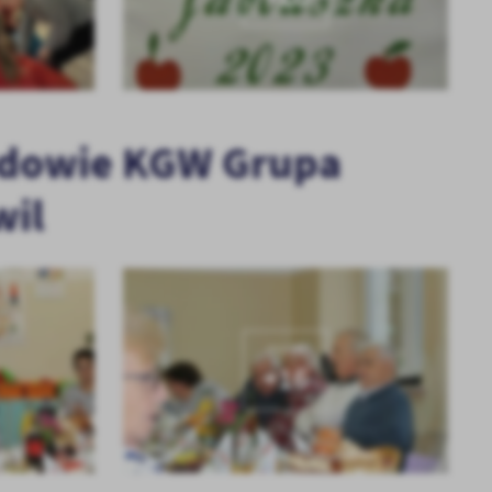
łędowie KGW Grupa
wil
KOLEJNE
+16