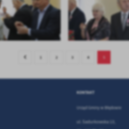
1
2
3
4
5
KONTAKT
Urząd Gminy w Błędowie
ul.
Sadurkowska 13
,