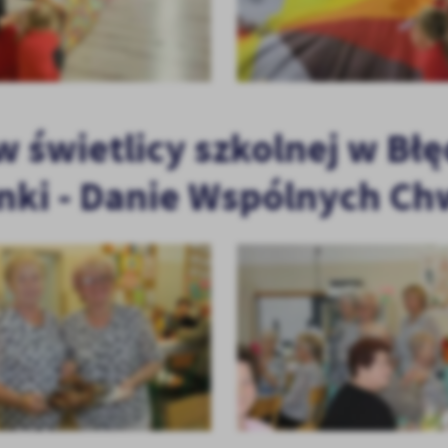
w świetlicy szkolnej w B
onki - Danie Wspólnych Ch