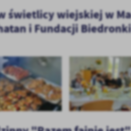
w świetlicy wiejskiej w M
tan i Fundacji Biedronki
zinny "Razem fajnie jest"