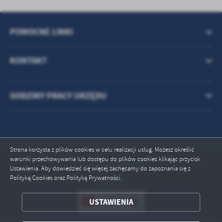
POMOCNE LINKI
KONTAKT
GODZINY PRACY URZĘDU
Strona korzysta z plików cookies w celu realizacji usług. Możesz określić
warunki przechowywania lub dostępu do plików cookies klikając przycisk
Odwiedzin: 399135
Ustawienia. Aby dowiedzieć się więcej zachęcamy do zapoznania się z
Polityką Cookies oraz Polityką Prywatności.
Online: 3
ZAPISZ WYBRANE
USTAWIENIA
ODRZUĆ WSZYSTKIE