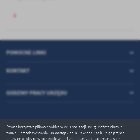
POMOCNE LINKI
KONTAKT
GODZINY PRACY URZĘDU
Strona korzysta z plików cookies w celu realizacji usług. Możesz określić
warunki przechowywania lub dostępu do plików cookies klikając przycisk
Odwiedzin: 399340
Ustawienia. Aby dowiedzieć się więcej zachęcamy do zapoznania się z