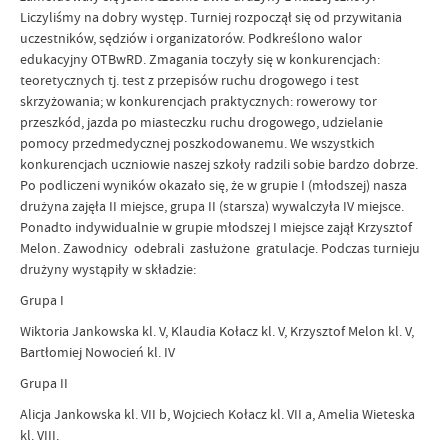
Liczyliśmy na dobry występ. Turniej rozpoczął się od przywitania
uczestników, sędziów i organizatorów. Podkreślono walor
edukacyjny OTBwRD. Zmagania toczyły się w konkurencjach:
teoretycznych tj. test z przepisów ruchu drogowego i test
skrzyżowania; w konkurencjach praktycznych: rowerowy tor
przeszkód, jazda po miasteczku ruchu drogowego, udzielanie
pomocy przedmedycznej poszkodowanemu. We wszystkich
konkurencjach uczniowie naszej szkoły radzili sobie bardzo dobrze.
Po podliczeni wyników okazało się, że w grupie I (młodszej) nasza
drużyna zajęła II miejsce, grupa II (starsza) wywalczyła IV miejsce.
Ponadto indywidualnie w grupie młodszej I miejsce zajął Krzysztof
Melon. Zawodnicy odebrali zasłużone gratulacje. Podczas turnieju
drużyny wystąpiły w składzie:
Grupa I
Wiktoria Jankowska kl. V, Klaudia Kołacz kl. V, Krzysztof Melon kl. V,
Bartłomiej Nowocień kl. IV
Grupa II
Alicja Jankowska kl. VII b, Wojciech Kołacz kl. VII a, Amelia Wieteska
kl. VIII.