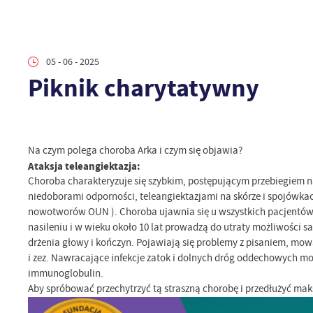
05 - 06 - 2025
Piknik charytatywny
Na czym polega choroba Arka i czym się objawia?
Ataksja teleangiektazja:
Choroba charakteryzuje się szybkim, postępującym przebiegiem na
niedoborami odporności, teleangiektazjami na skórze i spojówka
nowotworów OUN ). Choroba ujawnia się u wszystkich pacjentów,
nasileniu i w wieku około 10 lat prowadzą do utraty możliwości
drżenia głowy i kończyn. Pojawiają się problemy z pisaniem, mow
i zez. Nawracające infekcje zatok i dolnych dróg oddechowych mo
immunoglobulin.
Aby spróbować przechytrzyć tą straszną chorobę i przedłużyć mak