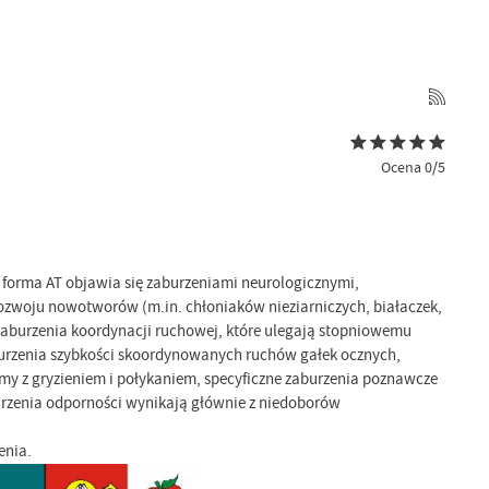
Ocena 0/5
 forma AT objawia się zaburzeniami neurologicznymi,
ozwoju nowotworów (m.in. chłoniaków nieziarniczych, białaczek,
aburzenia koordynacji ruchowej, które ulegają stopniowemu
aburzenia szybkości skoordynowanych ruchów gałek ocznych,
emy z gryzieniem i połykaniem, specyficzne zaburzenia poznawcze
burzenia odporności wynikają głównie z niedoborów
enia.