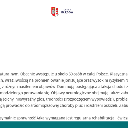
turalnym. Obecnie występuje u około 50 osób w całej Polsce. Klasyczna
ch, wrażliwością na promieniowanie jonizujące oraz wysokim ryzykiem r
 z różnym nasileniem objawów. Dominują postępująca ataksja chodu i z
 samodzielnego poruszania się. Objawy neurologiczne obejmują także: z
ą (cichy, niewyraźny głos, trudności z rozpoczęciem wypowiedzi), probl
gą prowadzić do śródmiąższowej choroby płuc i rozstrzeni oskrzeli. Za
symalnie sprawność Arka wymagana jest regularna rehabilitacja i ćwicz